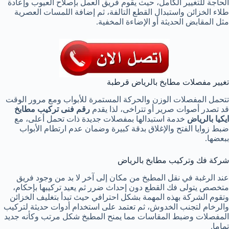
الحاجة للتغيير الكامل، حيث يقوم فريق العمل بإصلاح العيوب وإعادة
طلاء الخزائن واستبدال القطع التالفة، ثم إضافة اللمسات العصرية
مثل المقابض الحديثة أو الإضاءة المخفية.
تغيير مفصلات مطابخ بالرياض قرطبة
تتحمل المفصلات الوزن والحركة المستمرة للأبواب ومع مرور الوقت
قد تصدر أصوات صرير أو تتراخى، لذا يقدم
رقم فنى تركيب مطابخ
ايكيا بالرياض
خدمة استبدالها بمفصلات جديدة ذات تحمل أعلى، مع
ضبط زوايا الفتح والإغلاق بدقة كبيرة وضمان عدم ارتطام الأبواب
ببعضها.
شركة فك وتركيب مطابخ بالرياض
عند الرغبة في نقل المطبخ من مكان إلى آخر لا بد من وجود فريق
متخصص يتولى فك القطع دون إحداث ضرر ثم يعيد تركيبها بإحكام،
وتقوم الشركة بهذه المهمة بشكل احترافي حيث تبدأ بتغليف الخزائن
والرخام لتجنب الخدوش، ثم تعتمد على استخدام أدوات حديثة لتركيب
المفصلات وضبط المقاسات مما يمنح المطبخ شكل مرتب وكأنه جديد
تماما.