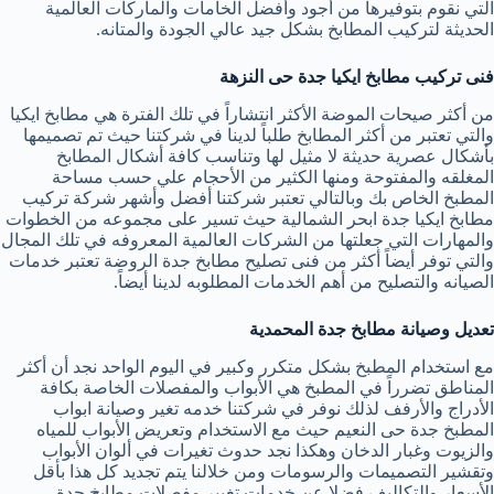
التي نقوم بتوفيرها من أجود وأفضل الخامات والماركات العالمية
الحديثة لتركيب المطابخ بشكل جيد عالي الجودة والمتانه.
فنى تركيب مطابخ ايكيا جدة حى النزهة
من أكثر صيحات الموضة الأكثر انتشاراً في تلك الفترة هي مطابخ ايكيا
والتي تعتبر من أكثر المطابخ طلباً لدينا في شركتنا حيث تم تصميمها
بأشكال عصرية حديثة لا مثيل لها وتناسب كافة أشكال المطابخ
المغلقه والمفتوحة ومنها الكثير من الأحجام علي حسب مساحة
المطبخ الخاص بك وبالتالي تعتبر شركتنا أفضل وأشهر شركة تركيب
مطابخ ايكيا جدة ابحر الشمالية حيث تسير على مجموعه من الخطوات
والمهارات التي جعلتها من الشركات العالمية المعروفه في تلك المجال
والتي توفر أيضاً أكثر من فنى تصليح مطابخ جدة الروضة تعتبر خدمات
الصيانه والتصليح من أهم الخدمات المطلوبه لدينا أيضاً.
تعديل وصيانة مطابخ جدة المحمدية
مع استخدام المطبخ بشكل متكرر وكبير في اليوم الواحد نجد أن أكثر
المناطق تضرراً في المطبخ هي الأبواب والمفصلات الخاصة بكافة
الأدراج والأرفف لذلك نوفر في شركتنا خدمه تغير وصيانة ابواب
المطبخ جدة حى النعيم حيث مع الاستخدام وتعريض الأبواب للمياه
والزيوت وغبار الدخان وهكذا نجد حدوث تغيرات في ألوان الأبواب
وتقشير التصميمات والرسومات ومن خلالنا يتم تجديد كل هذا بأقل
الأسعار والتكاليف فضلا عن خدمات تغيير مفصلات مطابخ جدة