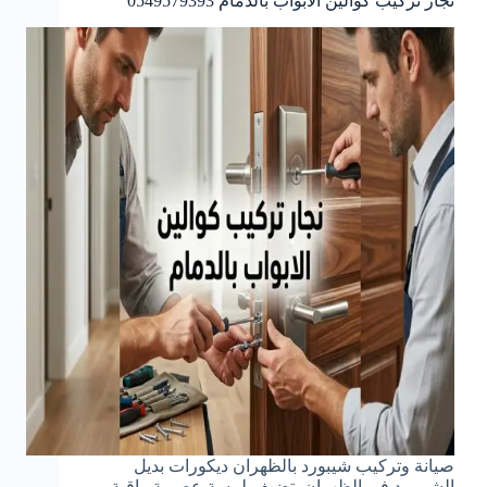
نجار تركيب كوالين الابواب بالدمام 0549579393
صيانة وتركيب شيبورد بالظهران ديكورات بديل
الشيبورد في الظهران تضيف لمسة عصرية راقية